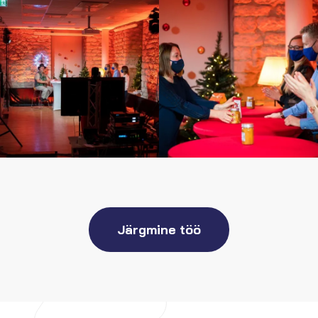
Järgmine töö