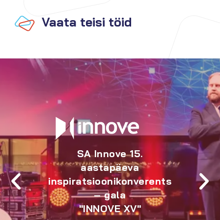
Vaata teisi töid
Eesti I ja II astme
kohtute tänuüritus "Meie
Eestid"
Kreenholm, Narva