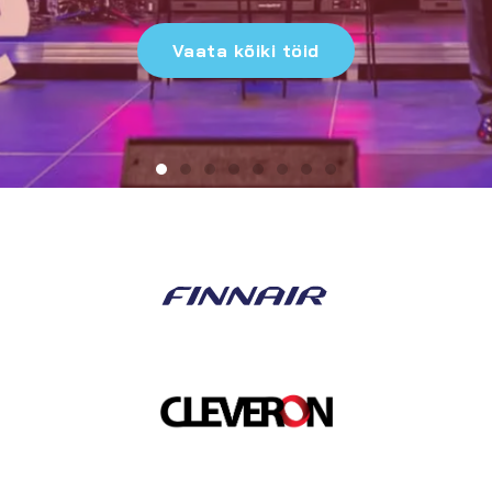
Vaata kõiki töid