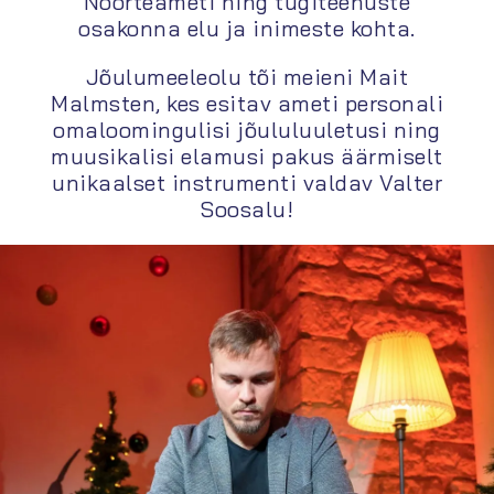
Noorteameti ning tugiteenuste
osakonna elu ja inimeste kohta.
Jõulumeeleolu tõi meieni Mait
Malmsten, kes esitav ameti personali
omaloomingulisi jõululuuletusi ning
muusikalisi elamusi pakus äärmiselt
unikaalset instrumenti valdav Valter
Soosalu!