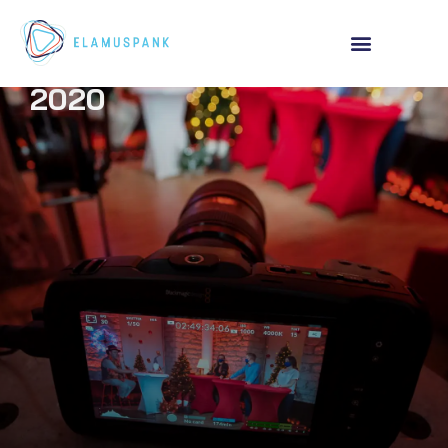
Eesti Haridus- ja
Noorteameti jõuluwebinar
2020